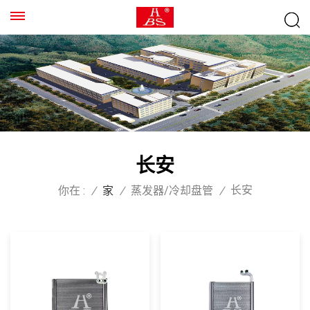
长安
长安
你在 :
/
家
/
蒸发器/冷却盘管
/