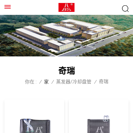
奇瑞
奇瑞
你在 :
/
家
/
蒸发器/冷却盘管
/