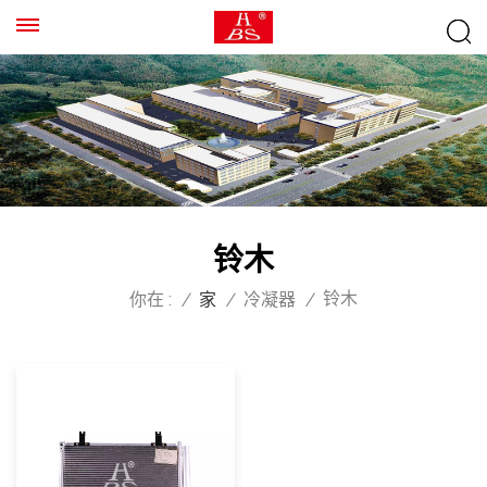
铃木
铃木
你在 :
/
家
/
冷凝器
/