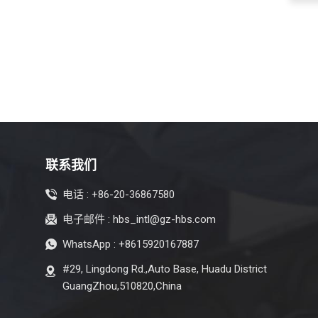
Faw
Foton
传祺
吉利
金杯
哈弗
联系我们
江淮
电话 :
+86-20-36867580
江铃
电子邮件 :
hbs_intl@gz-hbs.com
Sinotruk
WhatsApp :
+8615920167887
XCMG
#29, Lingdong Rd.,Auto Base, Huadu District
Aion
GuangZhou,510820,China
武陵