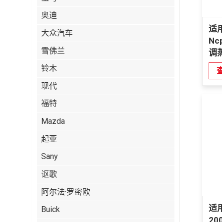
奥迪
适
大众汽车
Nc
雪佛兰
调蒸
号
铃木
现代
福特
Mazda
起亚
Sany
讴歌
阿尔法·罗密欧
适
Buick
20