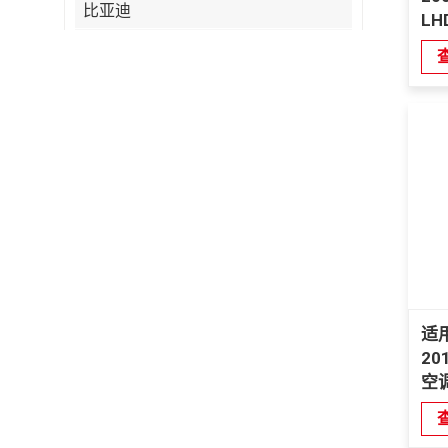
比亚迪
LH
凯迪拉克
奇瑞
Citroen
五十铃
吉普车
雷克萨斯
玛莎拉蒂
Zeekr
MG
适用
20
斯巴鲁
空
特斯拉
长安