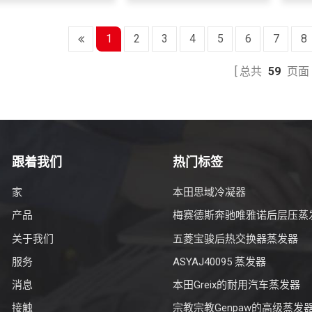
1
2
3
4
5
6
7
8
总共
59
页
跟着我们
热门标签
家
本田思域冷凝器
产品
梅赛德斯奔驰唯雅诺后层压蒸
关于我们
五菱宝骏后热交换器蒸发器
服务
ASYAJ40095 蒸发器
消息
本田Greix的耐用汽车蒸发器
接触
宗教宗教Genpaw的高级蒸发