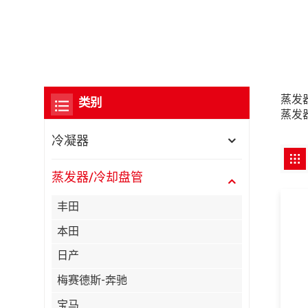
蒸发
类别
蒸发
冷凝器
蒸发器/冷却盘管
丰田
本田
日产
梅赛德斯-奔驰
宝马