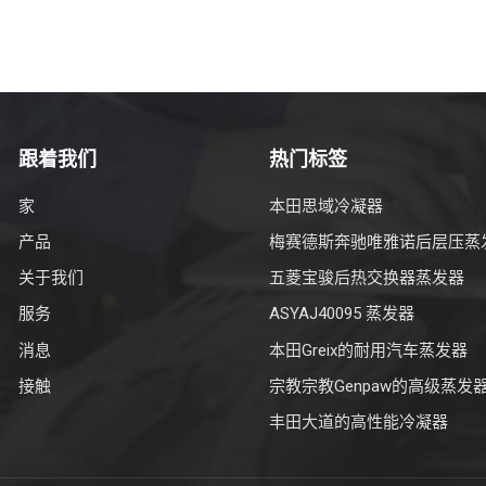
跟着我们
热门标签
家
本田思域冷凝器
产品
梅赛德斯奔驰唯雅诺后层压蒸
关于我们
五菱宝骏后热交换器蒸发器
服务
ASYAJ40095 蒸发器
消息
本田Greix的耐用汽车蒸发器
接触
宗教宗教Genpaw的高级蒸发
丰田大道的高性能冷凝器