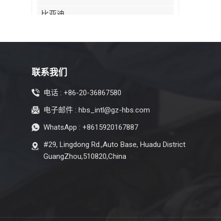
比亚迪
凯迪拉克
奇瑞
克莱斯勒
联系我们
Citroen
电话 :
+86-20-36867580
Dayun
电子邮件 :
hbs_intl@gz-hbs.com
Isuzu
WhatsApp :
+8615920167887
Iveco
#29, Lingdong Rd.,Auto Base, Huadu District
吉普车
GuangZhou,510820,China
Land Rover
雷克萨斯
迈凯轮