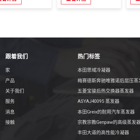
跟着我们
热门标签
家
本田思域冷凝器
产品
梅赛德斯奔驰唯雅诺后层压蒸
关于我们
五菱宝骏后热交换器蒸发器
服务
ASYAJ40095 蒸发器
消息
本田Greix的耐用汽车蒸发器
接触
宗教宗教Genpaw的高级蒸发
丰田大道的高性能冷凝器