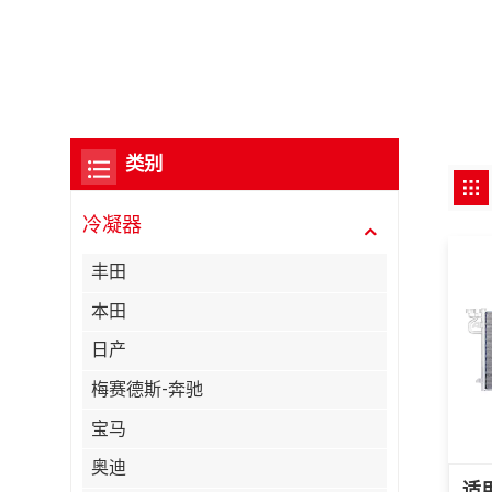
类别
冷凝器
丰田
本田
日产
梅赛德斯-奔驰
宝马
奥迪
适