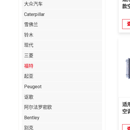
大众汽车
款
Caterpillar
雪佛兰
铃木
现代
三菱
福特
起亚
Peugeot
讴歌
适
阿尔法罗密欧
空
Bentley
别克