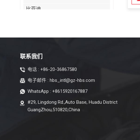
比亚迪
凯迪拉克
奇瑞
克莱斯勒
Citroen
联系我们
Dayun
电话 :
+86-20-36867580
Isuzu
电子邮件 :
hbs_intl@gz-hbs.com
Iveco
WhatsApp :
+8615920167887
吉普车
#29, Lingdong Rd.,Auto Base, Huadu District
Land Rover
GuangZhou,510820,China
雷克萨斯
迈凯轮