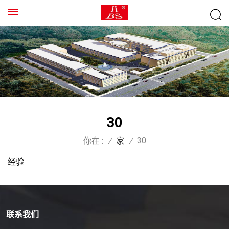
30
30
你在 :
/
家
/
经验
联系我们