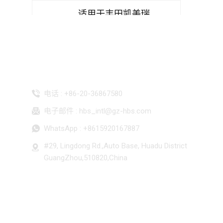
适用于丰田凯美瑞
2007-2011 空调蒸发
器
适用于本田思域 FA1
联系我们
2006-2011 空调蒸发
电话 :
+86-20-36867580
器
电子邮件 :
hbs_intl@gz-hbs.com
适用于本田 Greiz
WhatsApp :
+8615920167887
2016-2019 空调蒸发
#29, Lingdong Rd.,Auto Base, Huadu District
器
GuangZhou,510820,China
适用于本田飞度 GD1
GD3 GD6 GD8 2004-
2008 空调蒸发器