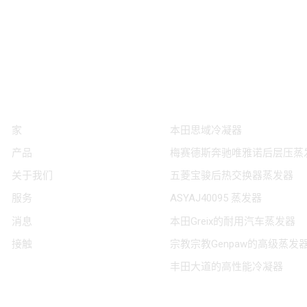
跟着我们
热门标签
家
本田思域冷凝器
产品
梅赛德斯奔驰唯雅诺后层压蒸
关于我们
五菱宝骏后热交换器蒸发器
服务
ASYAJ40095 蒸发器
消息
本田Greix的耐用汽车蒸发器
接触
宗教宗教Genpaw的高级蒸发
丰田大道的高性能冷凝器