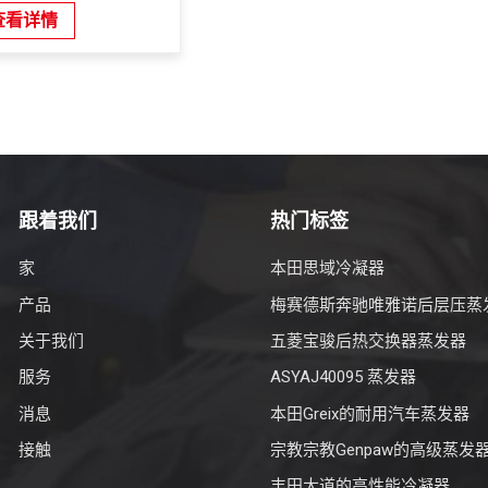
查看详情
跟着我们
热门标签
家
本田思域冷凝器
产品
梅赛德斯奔驰唯雅诺后层压蒸
关于我们
五菱宝骏后热交换器蒸发器
服务
ASYAJ40095 蒸发器
消息
本田Greix的耐用汽车蒸发器
接触
宗教宗教Genpaw的高级蒸发
丰田大道的高性能冷凝器