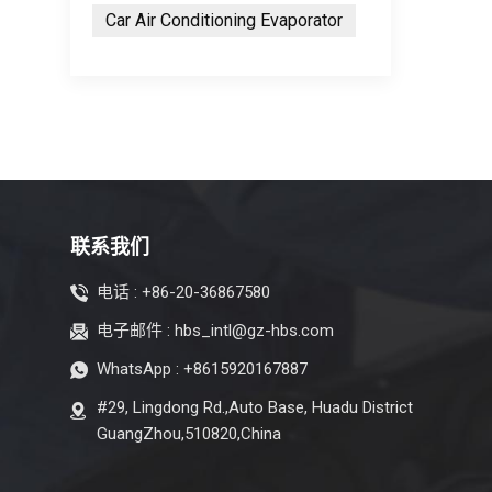
Car Air Conditioning Evaporator
联系我们
电话 :
+86-20-36867580
电子邮件 :
hbs_intl@gz-hbs.com
WhatsApp :
+8615920167887
#29, Lingdong Rd.,Auto Base, Huadu District
GuangZhou,510820,China