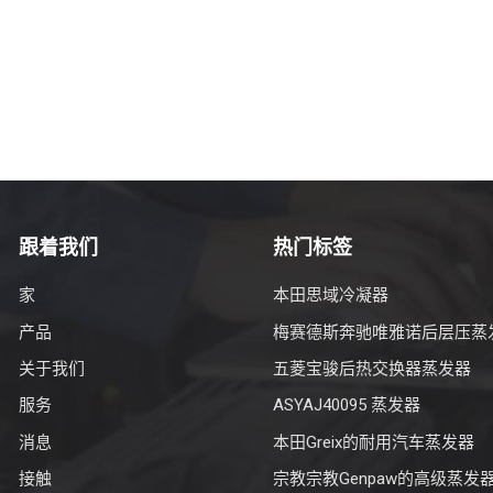
跟着我们
热门标签
家
本田思域冷凝器
产品
梅赛德斯奔驰唯雅诺后层压蒸
关于我们
五菱宝骏后热交换器蒸发器
服务
ASYAJ40095 蒸发器
消息
本田Greix的耐用汽车蒸发器
接触
宗教宗教Genpaw的高级蒸发