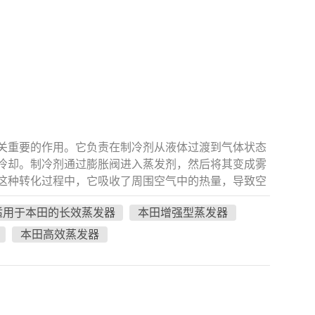
关重要的作用。它负责在制冷剂从液体过渡到气体状态
冷却。制冷剂通过膨胀阀进入蒸发剂，然后将其变成雾
这种转化过程中，它吸收了周围空气中的热量，导致空
交流通风口吹出。 蒸发器的安装位置通常是隐藏的，
适用于本田的长效蒸发器
本田增强型蒸发器
制面板的中间或底部，尽管确切位置可能会根据车辆型
蒸发器安装在乘客侧仪表板内，通常位于交流过滤器后
本田高效蒸发器
通常在乘客侧的仪表板中，紧随交流过滤器后。 此外，
下方或附近。它的特定位置可能会根据车辆的设计和配
和维护对于确保汽车空调系统的最佳性能和寿命至关重
冷却效率和舒适性。