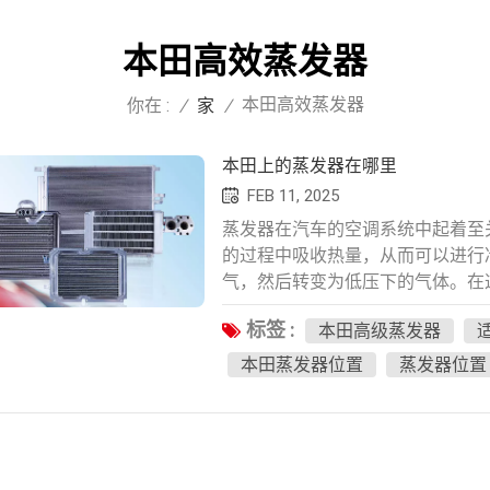
本田高效蒸发器
本田高效蒸发器
你在 :
/
家
/
本田上的蒸发器在哪里
FEB 11, 2025
蒸发器在汽车的空调系统中起着至
的过程中吸收热量，从而可以进行
气，然后转变为低压下的气体。在
气通过蒸发器变得冷却，然后通过
标签 :
本田高级蒸发器
并且不容易观察，通常位于中央控
号而有所不同。在大多数情况下，
本田蒸发器位置
蒸发器位置
面。例如，在本田汽车中 蒸发器 
蒸发器有时可以放在仪表板下方，
置而有所不同。蒸发器的适当安装
要，因为它直接影响了车辆内部的