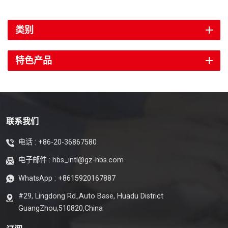
类别
特色产品
联系我们
电话 :
+86-20-36867580
电子邮件 :
hbs_intl@gz-hbs.com
WhatsApp :
+8615920167887
#29, Lingdong Rd.,Auto Base, Huadu District
GuangZhou,510820,China