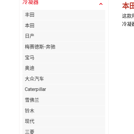
冷凝器
本田
丰田
这款
冷凝
本田
日产
梅赛德斯-奔驰
宝马
奥迪
大众汽车
Caterpillar
雪佛兰
铃木
现代
三菱