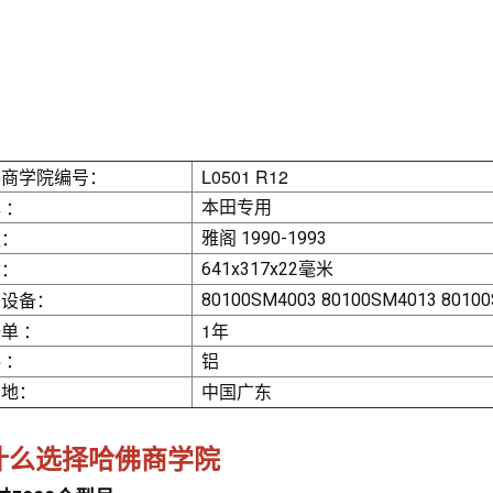
佛商学院编号：
L0501 R12
 ：
本田专用
型：
雅阁 1990-1993
寸：
641x317x22毫米
厂设备：
80100SM4003 80100SM4013 8010
单 ：
1年
 ：
铝
产地：
中国广东
什么选择哈佛商学院