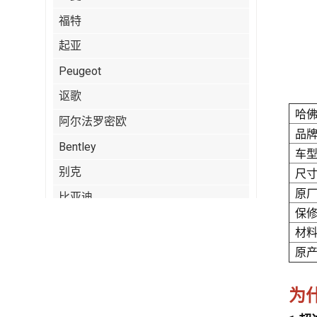
福特
起亚
Peugeot
讴歌
哈
阿尔法罗密欧
品牌
Bentley
车
尺
别克
原
比亚迪
保修
凯迪拉克
材料
奇瑞
原
克莱斯勒
为
Citroen