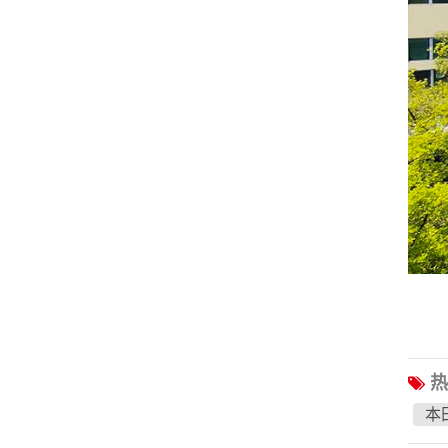
哈弗
江淮
江铃
中国重汽
XCMG
永恒之塔
武陵
BAIC
Li
SAIC
Soueast
热
本田
TANK