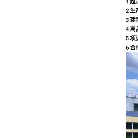
1 超
Dayun
2 
Isuzu
3 建
Iveco
4 
吉普车
5 项
Land Rover
6 
雷克萨斯
迈凯轮
特斯拉
长安
一汽
Foton
传祺
吉利