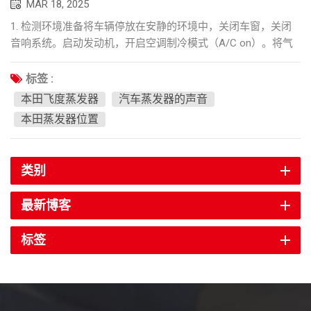
MAR 18, 2025
1. 检测环境准备‌将车辆停放在安静的环境中，关闭车窗，关闭
音响系统。启动发动机，开启空调制冷模式（A/C on）。将气
流调节至中等，确保蒸发器在正常工作条件下运行。 ‌2. 声音识
别方法‌‌‌初步舱内听力检查‌‌仔细聆听机舱内通风口附近是否有以
标签 :
下声音：摩擦/振动噪音：金属铮铮声或研磨声可能表示蒸发器
本田飞度蒸发器
汽车蒸发器的声音
内有机械损坏或部件松动。高音调的“吱吱声”：持续的尖锐噪音
本田蒸发器位置
可能表示制冷剂通过膨胀阀的流动异常（与正常的膨胀噪音不
同）。 辅助外部检查打开发动机罩，找到蒸发器（通常位于仪
表板下方的防火墙附近，例如 适用于本田飞度 2008 的蒸发
类别
器 如下图所示）。用听诊器或空管压在蒸发器外壳上，隔离异
常声音。间歇性的“咕噜”或“冒泡”噪音可能表明制冷剂循环问
最新博客
题、堵塞或蒸发器内部结冰。 ‌3. 正常声音与异常声音对比‌声音
类型‌特征‌普通膨胀阀 柔和、有节奏的“嘶嘶声”，随压缩机循环
标签
而变化；不刺激。异常摩擦/振动 持续的金属刮擦声/叮当声，
常伴有方向盘/仪表板共振。制冷剂循环问题 由于制冷剂不足、
结冰或堵塞而产生流水般的声音、间歇性嗡嗡声或冒泡。 4. 专
业诊断建议‌区分干扰因素： 空调鼓风机的“呼呼”声和压缩机正
常工作时发出的低沉的嗡嗡声都是很典型的。异常处理： 若发