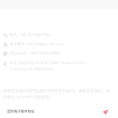
联系我们
电话 :
+86-20-36867580
电子邮件 :
hbs_intl@gz-hbs.com
WhatsApp :
+8615920167887
#29, Lingdong Rd.,Auto Base, Huadu District
GuangZhou,510820,China
订阅
如果您对我们的产品或价目表有任何疑问，请留言给我们，我
们将在 24 小时内与您联系。