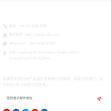
联系我们
电话 :
+86-20-36867580
电子邮件 :
hbs_intl@gz-hbs.com
WhatsApp :
+8615920167887
#29, Lingdong Rd.,Auto Base, Huadu District
GuangZhou,510820,China
订阅
如果您对我们的产品或价目表有任何疑问，请留言给我们，我
们将在 24 小时内与您联系。